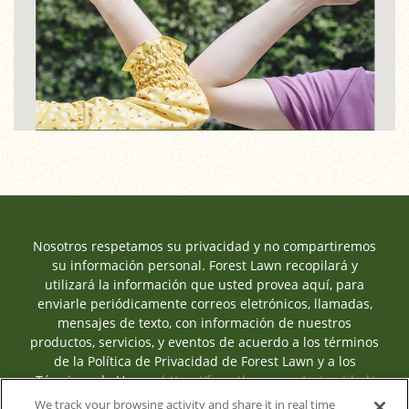
Nosotros respetamos su privacidad y no compartiremos
su información personal. Forest Lawn recopilará y
utilizará la información que usted provea aquí, para
enviarle periódicamente correos eletrónicos, llamadas,
mensajes de texto, con información de nuestros
productos, servicios, y eventos de acuerdo a los términos
de la Política de Privacidad de Forest Lawn y a los
Términos de Uso en
https://forestlawn.com/privacidad/
hasta que usted cambie sus preferencias de
We track your browsing activity and share it in real time