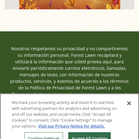
Nosotros respetamos su privacidad y no compartiremos
su información personal. Forest Lawn recopilará y
utilizará la información que usted provea aquí, para
enviarle periódicamente correos eletrónicos, llamadas,
mensajes de texto, con información de nuestros
productos, servicios, y eventos de acuerdo a los términos
de la Política de Privacidad de Forest Lawn y a los
Términos de Uso en
https://forestlawn.com/privacidad/
hasta que usted cambie sus preferencias de
We track your browsing activity and share it in real time
comunicación en
https://forestlawn.com/preferencias/
.
with advertising partners for analytics and advertising on
and off our website, and social media. Click "Accept All
Cookies" to consent. Click "Cookie Settings" to manage
your options.
Visit our Privacy Notice for details.
© 2026 Forest Lawn Mortuaries
Cookies Settings
Accept All Cookies